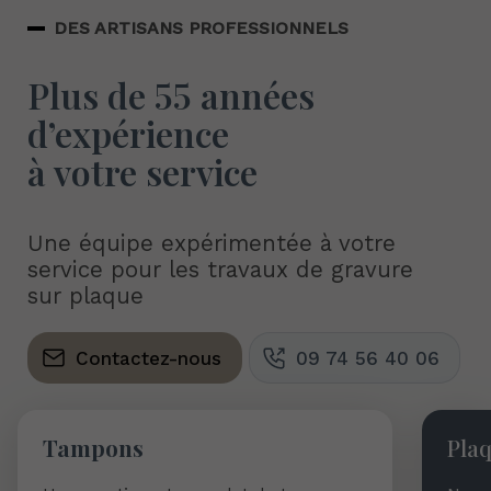
DES ARTISANS PROFESSIONNELS
Plus de
55 années
d’expérience
à votre service
Une équipe expérimentée à votre
service pour les travaux de gravure
sur plaque
Contactez-nous
09 74 56 40 06
Tampons
Pla