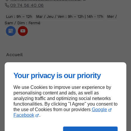
09 74 56 40 06
Lun : 9h – 12h
Mar / Jeu / Ven : 9h – 12h | 14h - 17h
Mer /
Sam / Dim : Fermé
Accueil
Contactez-nous
Mentions légales
Your privacy is our priority
Plan du site
We use Cookies to improve user experience by
personalising content and ads, as well as
analyzing traffic and optimizing social networks
functionalities. By clicking "I Agree" you consent to
Haut de page
the use of Cookies from our providers
Google
Facebook
.