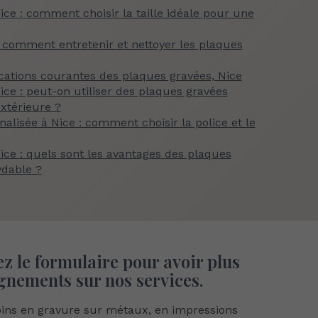
ice : comment choisir la taille idéale pour une
 : comment entretenir et nettoyer les plaques
ications courantes des plaques gravées, Nice
ice : peut-on utiliser des plaques gravées
extérieure ?
alisée à Nice : comment choisir la police et le
Nice : quels sont les avantages des plaques
ydable ?
z le formulaire
pour avoir plus
gnements sur nos services.
oins en gravure sur métaux, en impressions