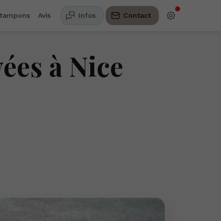
 tampons
Avis
Infos
Contact
vées à Nice