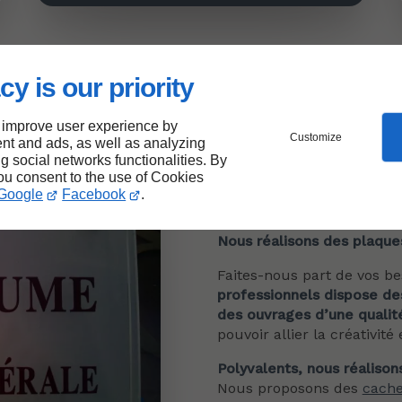
cy is our priority
La gravure, l
 improve user experience by
Customize
nt and ads, as well as analyzing
équipes
à Ni
ng social networks functionalities. By
you consent to the use of Cookies
Google
Facebook
.
Nous réalisons des plaque
Faites-nous part de vos be
professionnels dispose de
des ouvrages d’une qualit
pouvoir allier la créativité 
Polyvalents, nous réalison
Nous proposons des
cache