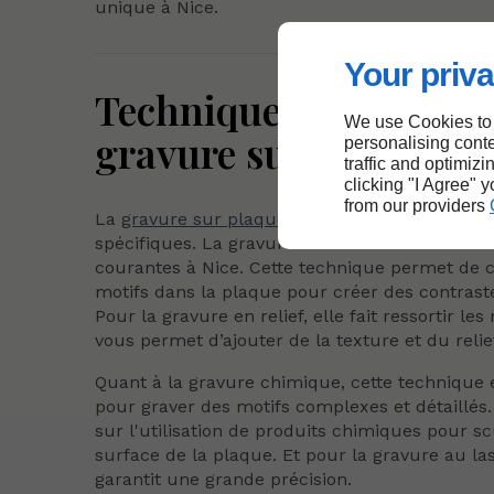
unique à Nice.
Your priva
Techniques spécifique
We use Cookies to
gravure sur plaque
personalising conte
traffic and optimizi
clicking "I Agree" 
from our providers
La
gravure sur plaque
comprend diverses t
spécifiques. La gravure en creux est l'une des
courantes à Nice. Cette technique permet de 
motifs dans la plaque pour créer des contraste
Pour la gravure en relief, elle fait ressortir les
vous permet d’ajouter de la texture et du relie
Quant à la gravure chimique, cette technique e
pour graver des motifs complexes et détaillés.
sur l'utilisation de produits chimiques pour sc
surface de la plaque. Et pour la gravure au las
garantit une grande précision.