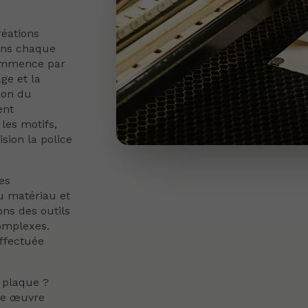
éations
ons chaque
commence par
ge et la
ion du
ent
les motifs,
ision la police
es
u matériau et
ons des outils
omplexes.
effectuée
r plaque ?
ne œuvre