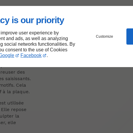
cy is our priority
s de
 improve user experience by
Customize
nt and ads, as well as analyzing
ng social networks functionalities. By
you consent to the use of Cookies
Google
Facebook
.
echniques
 plus
creuser des
s saisissants.
 motifs. Cela
f à la plaque.
st utilisée
 Elle repose
ulpter la
er, elle